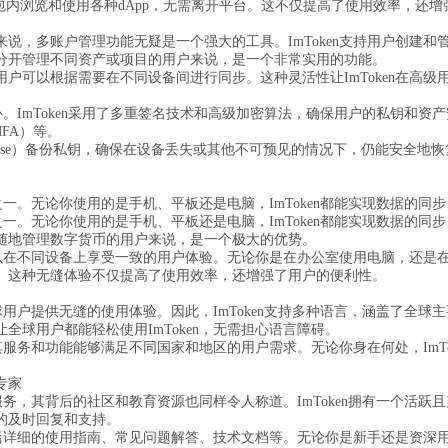
以在钱包内浏览和使用各种dApp，无需离开平台。这不仅提高了使用效率，还
说，多账户管理功能无疑是一个强大的工具。ImToken支持用户创建
分开管理不同资产或项目的用户来说，是一个非常实用的功能。
户可以根据需要在不同设备间进行同步。这种灵活性让ImToken在高级
心。ImToken采用了多重签名技术和高级加密算法，确保用户的私钥和资产
FA）等。
edPhrase）备份私钥，确保在设备丢失或其他不可预见的情况下，仍能安
能之一。无论你使用的是手机、平板还是电脑，ImToken都能实现数据的同
能之一。无论你使用的是手机、平板还是电脑，ImToken都能实现数据的
随地管理数字货币的用户来说，是一个极大的优势。
可以在不同设备上享受一致的用户体验。无论你是在办公室使用电脑，还是在手
。这种无缝体验不仅提高了使用效率，还增强了用户的便利性。
全球用户提供无缝的使用体验。因此，ImToken支持多种语言，涵盖了全
全球用户都能轻松使用ImToken，无需担心语言障碍。
保其服务和功能能够满足不同国家和地区的用户需求。无论你身在何处，ImT
专家
人服务，其背后的社区和教育资源也同样令人称道。ImToken拥有一个活
的及时回复和支持。
，包括详细的使用指南、常见问题解答、技术文档等。无论你是新手还是资