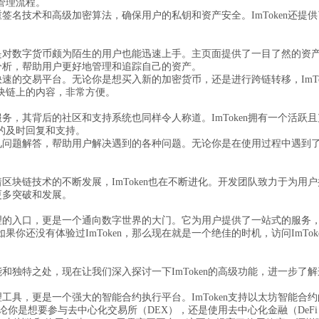
管理流程。
多重签名技术和高级加密算法，确保用户的私钥和资产安全。ImToken还
即使是对数字货币颇为陌生的用户也能迅速上手。主页面提供了一目了然的
计分析，帮助用户更好地管理和追踪自己的资产。
、快速的交易平台。无论你是想买入新的加密货币，还是进行跨链转移，ImT
块链上的内容，非常方便。
人服务，其背后的社区和支持系统也同样令人称道。ImToken拥有一个活
的及时回复和支持。
和常见问题解答，帮助用户解决遇到的各种问题。无论你是在使用过程中遇
随着区块链技术的不断发展，ImToken也在不断进化。开发团队致力于为
的更多突破和发展。
币管理的入口，更是一个通向数字世界的大门。它为用户提供了一站式的服
你还没有体验过ImToken，那么现在就是一个绝佳的时机，访问ImTo
功能和独特之处，现在让我们深入探讨一下ImToken的高级功能，进一步
管理工具，更是一个强大的智能合约执行平台。ImToken支持以太坊智能
论你是想要参与去中心化交易所（DEX），还是使用去中心化金融（DeFi）